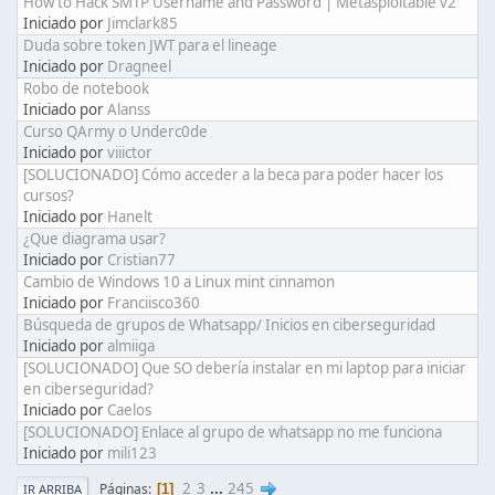
How to Hack SMTP Username and Password | Metasploitable v2
Iniciado por
Jimclark85
Duda sobre token JWT para el lineage
Iniciado por
Dragneel
Robo de notebook
Iniciado por
Alanss
Curso QArmy o Underc0de
Iniciado por
viiictor
[SOLUCIONADO] Cómo acceder a la beca para poder hacer los
cursos?
Iniciado por
Hanelt
¿Que diagrama usar?
Iniciado por
Cristian77
Cambio de Windows 10 a Linux mint cinnamon
Iniciado por
Franciisco360
Búsqueda de grupos de Whatsapp/ Inicios en ciberseguridad
Iniciado por
almiiga
[SOLUCIONADO] Que SO debería instalar en mi laptop para iniciar
en ciberseguridad?
Iniciado por
Caelos
[SOLUCIONADO] Enlace al grupo de whatsapp no me funciona
Iniciado por
mili123
2
3
...
245
Páginas
1
IR ARRIBA