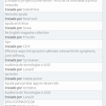
[Comparto proyecto] EverMindX - APIs de IA unificadas a precio
reducido
Iniciado por
todosfritos
Necesito ayuda
Iniciado por
Reserved
ayuda arch linux
Iniciado por
Sosxa
Re:English magazine collection
Iniciado por
Proculin
Vpn
Iniciado por
C3r0
Effective ways chiropractors alleviate osteoarthritis symptoms,
joint stiffness,
Iniciado por
Tyronavari
Auditoría de tecnologías o SGSI
Iniciado por
Luna29
qa tester
Iniciado por
matias ponce
Ayuda para probar app en desarrollo
Iniciado por
techdevs
Auditoria de Tecnologías o SGSI
Iniciado por
Luna29
[SOLUCIONADO] QA