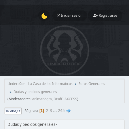
Iniciar sesión
Registrarse
Underc0de - La Casa de los Informáticos
Foros Generales
►
Dudas y pedidos generales
►
(Moderadores:
animanegra
,
DtxdF
,
AXCESS
)
2
3
...
245
Páginas
1
IR ABAJO
Dudas y pedidos generales